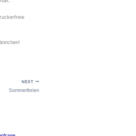
halt.
zuckerfreie
ännchen!
NEXT
Sommerferien
anfrage