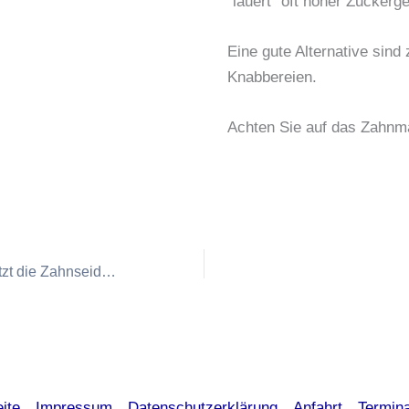
“lauert” oft hoher Zuckerge
Eine gute Alternative sind 
Knabbereien.
Achten Sie auf das Zahnm
Munddusche ersetzt die Zahnseide nicht!
eite
Impressum
Datenschutzerklärung
Anfahrt
Termin