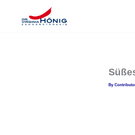
Skip
to
content
Süßes
By
Contributo